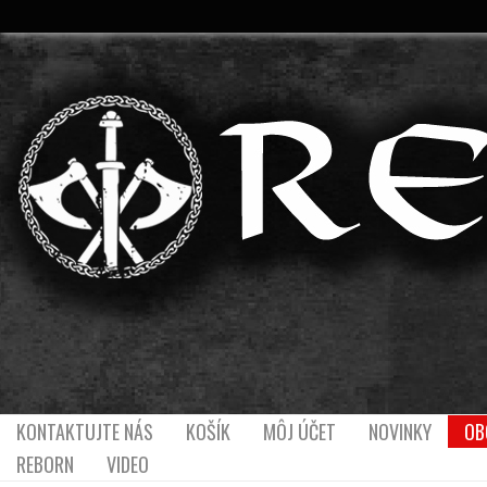
KONTAKTUJTE NÁS
KOŠÍK
MÔJ ÚČET
NOVINKY
OB
REBORN
VIDEO